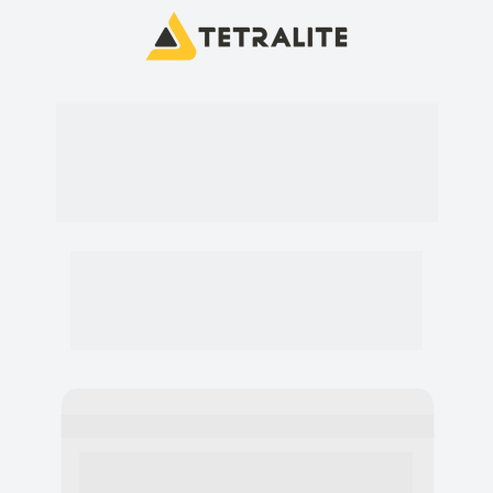
Descubra como tirar a 
máxima performance
da sua produção
Preencha o formulário e descubra 
como podemos te ajudar a ter mais 
eficiência na sua produção.
Preencha o formulário abaixo
Nossa equipe de consultores irá entrar em 
contato contigo pelo o seu whatsapp e telefone 
para te ajudar.